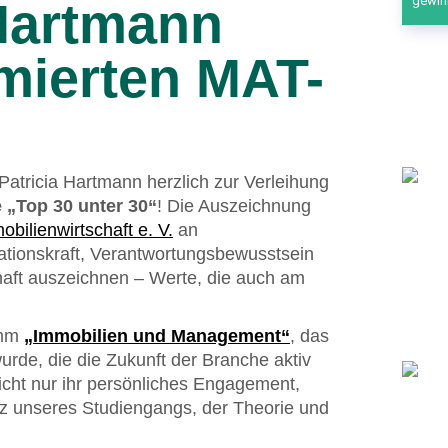
gewin
Hartmann
mierten MAT-
atricia Hartmann herzlich zur Verleihung
 „Top 30 unter 30“
! Die Auszeichnung
bilienwirtschaft e. V.
an
ationskraft, Verantwortungsbewusstsein
haft auszeichnen – Werte, die auch am
amm
„Immobilien und Management“
, das
wurde, die die Zukunft der Branche aktiv
icht nur ihr persönliches Engagement,
nz unseres Studiengangs, der Theorie und