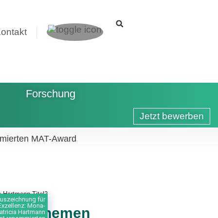
ontakt
Forschung
Jetzt bewerben
ommierten MAT-Award
uszeichnung für
Exzellenz: Mona-
itere Themen
atricia Hartmann