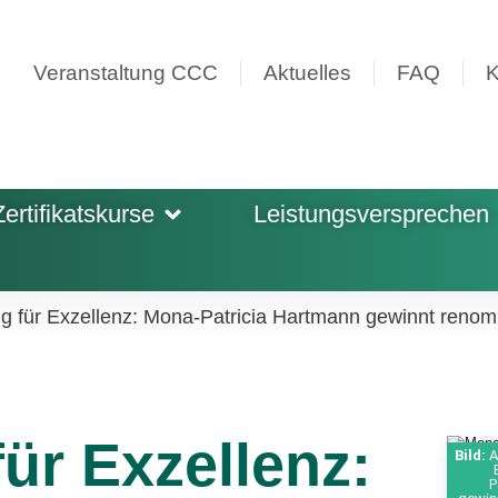
Veranstaltung CCC
Aktuelles
FAQ
K
Zertifikatskurse
Leistungsversprechen
g für Exzellenz: Mona-Patricia Hartmann gewinnt ren
ür Exzellenz:
Bild:
A
We
P