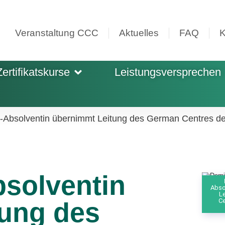
Veranstaltung CCC
Aktuelles
FAQ
K
Zertifikatskurse
Leistungsversprechen
Absolventin übernimmt Leitung des German Centres d
solventin
Abso
We
L
Ce
ung des