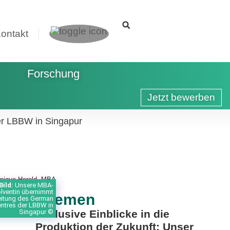
ontakt
Forschung
Jetzt bewerben
er LBBW in Singapur
Bild:
Unsere MBA-
lventin übernimmt
itere Themen
eitung des German
ntres der LBBW in
Exklusive Einblicke in die
Singapur ©
Produktion der Zukunft: Unser